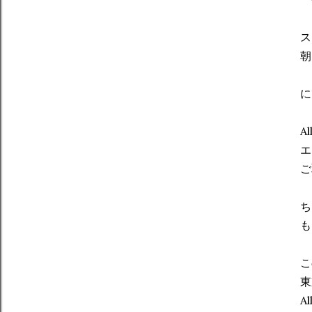
ス
朝
に
A
エ
ご
ち
も
こ
東
A