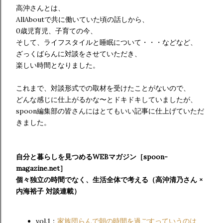
高沖さんとは、
AllAboutで共に働いていた頃の話しから、
0歳児育児、子育ての今、
そして、ライフスタイルと睡眠について・・・などなど、
ざっくばらんに対談をさせていただき、
楽しい時間となりました。
これまで、対談形式での取材を受けたことがないので、
どんな感じに仕上がるかな〜とドキドキしていましたが、
spoon編集部の皆さんにはとてもいい記事に仕上げていただ
きました。
自分と暮らしを見つめるWEBマガジン［spoon-
magazine.net］
個々独立の時間でなく、生活全体で考える（高沖清乃さん ×
内海裕子 対談連載）
vol.1：
家族団らんで朝の時間を過ごすっていうのは、