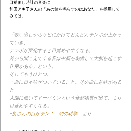
目覚まし時計の音楽に
和田アキ子さんの「あの鐘を鳴らすのはあなた」を採用して
みては。
「歌い出しからサビにかけてどんどんテンポが上がっ
ていき、
テンポが変化すると目覚めやすくなる。
外から聞こえてくる音は中脳を刺激して大脳を起こす
作用がある」という。
そしてもうひとつ。
「曲に日本語がついていること。その曲に意味がある
と、
大脳に働いてドーパミンという覚醒物質が出て、より
目覚めやすくなる」。
−
所さんの目がテン！ 朝の科学
より