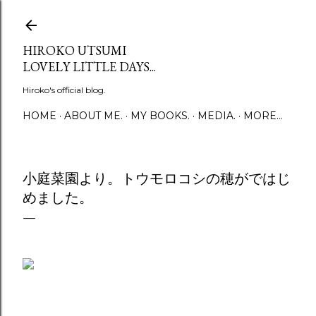
Skip to main content
HIROKO UTSUMI
LOVELY LITTLE DAYS...
Hiroko's official blog.
HOME
ABOUT ME.
MY BOOKS.
MEDIA.
MORE…
小庭菜園より。トウモロコシの穂がではじ
めました。