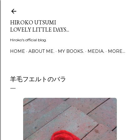
Skip to main content
HIROKO UTSUMI
LOVELY LITTLE DAYS...
Hiroko's official blog.
HOME
ABOUT ME.
MY BOOKS.
MEDIA.
MORE…
羊毛フエルトのバラ