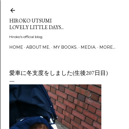
Skip to main content
HIROKO UTSUMI
LOVELY LITTLE DAYS...
Hiroko's official blog.
HOME
ABOUT ME.
MY BOOKS.
MEDIA.
MORE…
愛車に冬支度をしました(生後207日目)