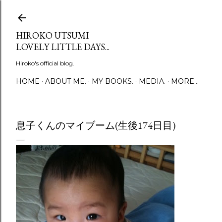
Skip to main content
HIROKO UTSUMI
LOVELY LITTLE DAYS...
Hiroko's official blog.
HOME
ABOUT ME.
MY BOOKS.
MEDIA.
MORE…
息子くんのマイブーム(生後174日目)