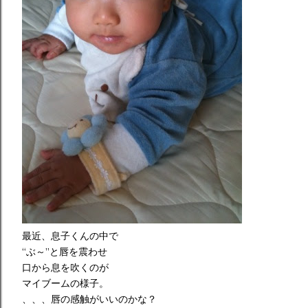
最近、息子くんの中で
“ぶ～”と唇を震わせ
口から息を吹くのが
マイブームの様子。
、、、唇の感触がいいのかな？