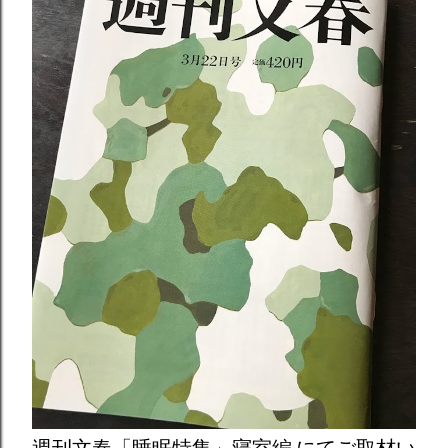
週刊文春「睡眠特集」寝室編 にてご取材い