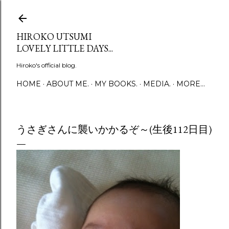
Skip to main content
HIROKO UTSUMI
LOVELY LITTLE DAYS...
Hiroko's official blog.
HOME
ABOUT ME.
MY BOOKS.
MEDIA.
MORE…
うさぎさんに襲いかかるぞ～(生後112日目)