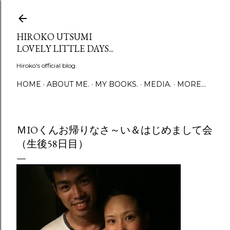
Skip to main content
HIROKO UTSUMI
LOVELY LITTLE DAYS...
Hiroko's official blog.
HOME
ABOUT ME.
MY BOOKS.
MEDIA.
MORE…
ＭIOくんお帰りなさ～い＆はじめまして会
（生後58日目）