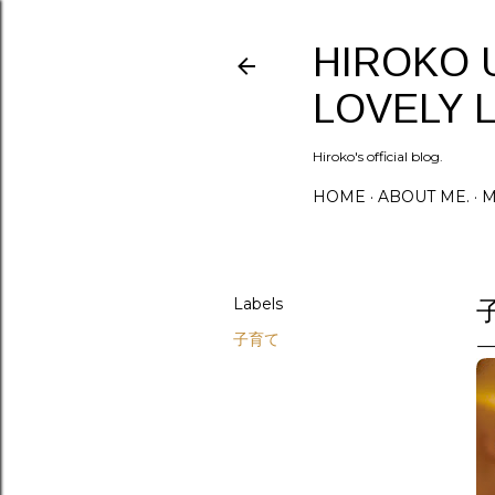
HIROKO 
LOVELY L
Hiroko's official blog.
HOME
ABOUT ME.
M
Labels
子育て