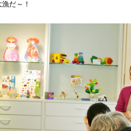
大漁だ～！