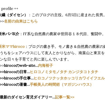
 profile ++
大繊（ダイセン）
：このブログの主役。6月5日に産まれた長男
>
名前の由来はこちら
新米パパK介
：IT系な自然農の農家＠世田谷１８代目、奮闘中
新米ママhiroco
：ブログの書き手。モノ書き＆自然農の農家の
うちをシェアハウスにして友人とかりながら、南葉山と東京を
ンな日々を子育てと共に楽しんでいます。
>
hirocoのweb-site…
内海裕子
>
hirocoの日常…
ヒロコノミタモノタチ カンジタコトタチ
>
hirocoの手仕事…
ヒロコノツクッタホッコリカワイイフエル
>
hirocoの著書…
手帳美人の時間術（マガジンハウス）
最新のダイセン育児ダイアリー…
記事一覧>>