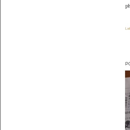
p
Lab
P