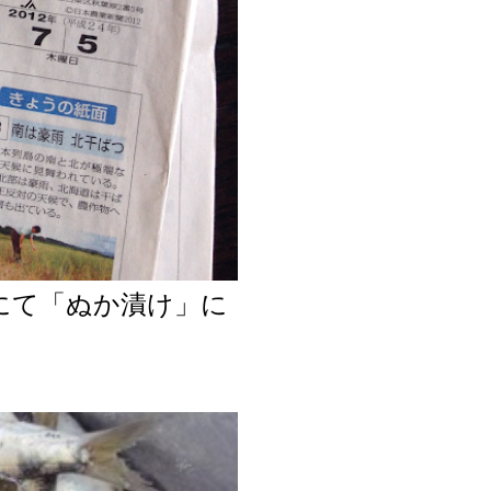
面にて「ぬか漬け」に
た