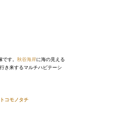
。
。
嫁です。
秋谷海岸
に海の見える
行き来するマルチハビテーシ
トコモノタチ