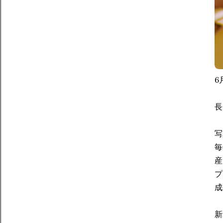
6
長
写
毎
産
プ
成
新