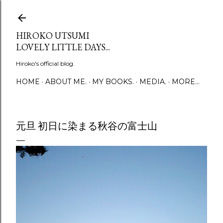
Skip to main content
HIROKO UTSUMI
LOVELY LITTLE DAYS...
Hiroko's official blog.
HOME
ABOUT ME.
MY BOOKS.
MEDIA.
MORE…
元旦 初日に染まる秋谷の富士山