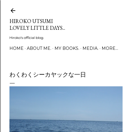
Skip to main content
HIROKO UTSUMI
LOVELY LITTLE DAYS...
Hiroko's official blog.
HOME
ABOUT ME.
MY BOOKS.
MEDIA.
MORE…
わくわくシーカヤックな一日