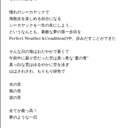
憧れのシーカヤックで
海散歩を楽しめる自分になる
シーカヤックを一生の友にしよう…
というなんとも、素敵な夢の第一歩目を
Perfect Weather＆Conditionの中、歩みだすことができた
そんな日の海はおだやかで蒼くて
午前中に曇り空だった空は真っ青な“夏の青”
真っ白な雲はゆるやかに空を泳ぎ
山はさわさわ、もりもり緑色で
水の音
風の音
波の音
全てが最っ高！
夢のような一日