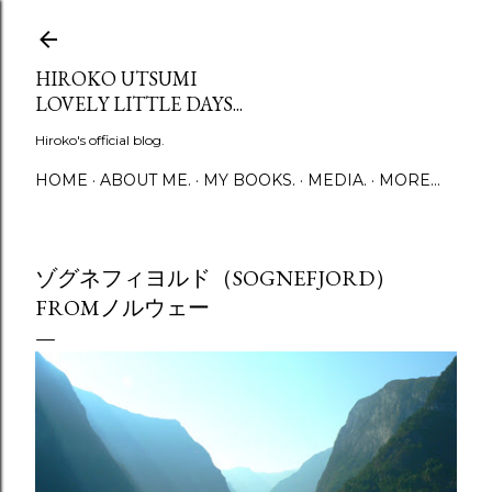
Skip to main content
HIROKO UTSUMI
LOVELY LITTLE DAYS...
Hiroko's official blog.
HOME
ABOUT ME.
MY BOOKS.
MEDIA.
MORE…
ゾグネフィヨルド（SOGNEFJORD）
FROMノルウェー