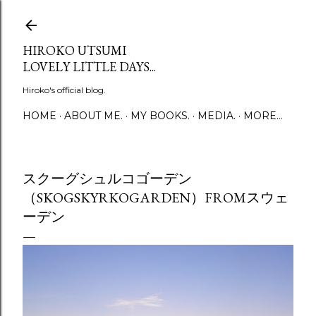
Skip to main content
HIROKO UTSUMI
LOVELY LITTLE DAYS...
Hiroko's official blog.
HOME
ABOUT ME.
MY BOOKS.
MEDIA.
MORE…
スクーグシュルコゴーデン
（SKOGSKYRKOGARDEN）FROMスウェ
ーデン