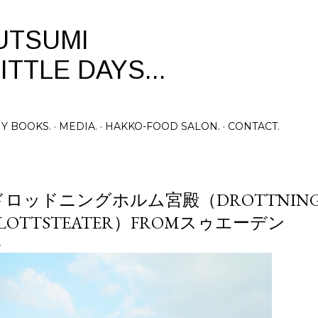
Skip to main content
UTSUMI
ITTLE DAYS...
Y BOOKS.
MEDIA.
HAKKO-FOOD SALON.
CONTACT.
ドロッドニングホルム宮殿（DROTTNING
SLOTTSTEATER）FROMスゥエーデン