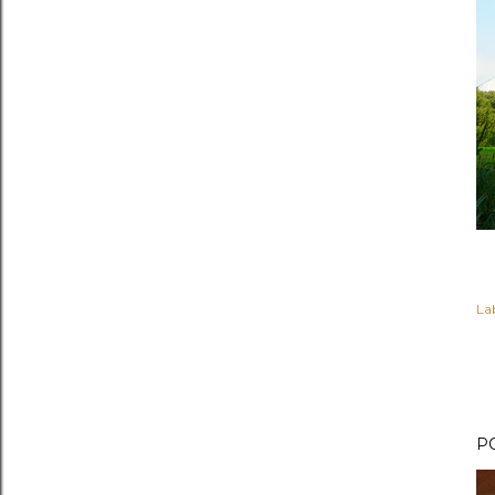
Lab
P