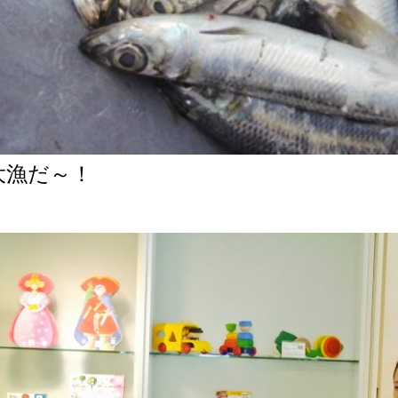
大漁だ～！