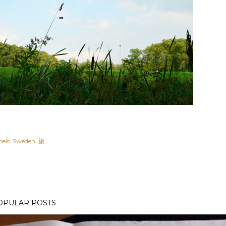
els:
Sweden
旅
OPULAR POSTS