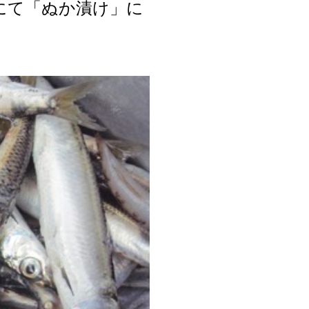
面にて「ぬか漬け」に
た