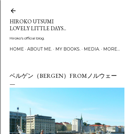
Skip to main content
HIROKO UTSUMI
LOVELY LITTLE DAYS...
Hiroko's official blog.
HOME
ABOUT ME.
MY BOOKS.
MEDIA.
MORE…
ベルゲン（BERGEN）FROMノルウェー