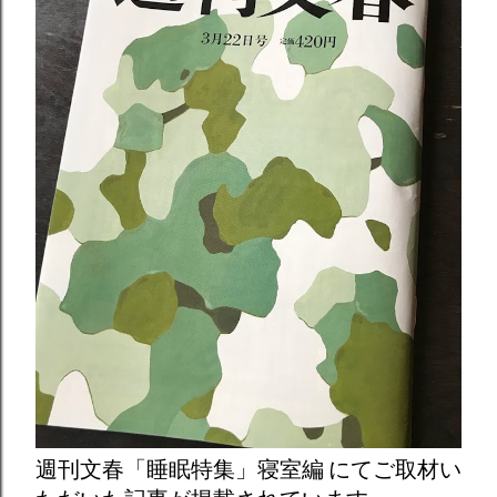
週刊文春「睡眠特集」寝室編 にてご取材い