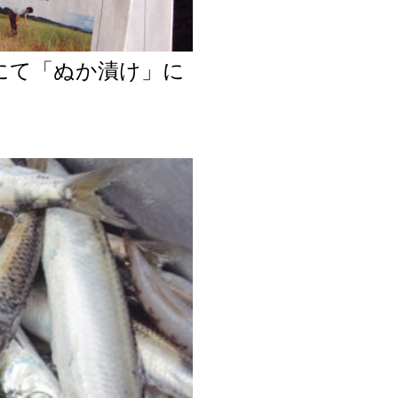
面にて「ぬか漬け」に
た