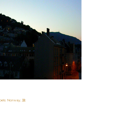
els:
Norway
旅