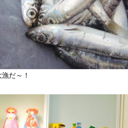
大漁だ～！