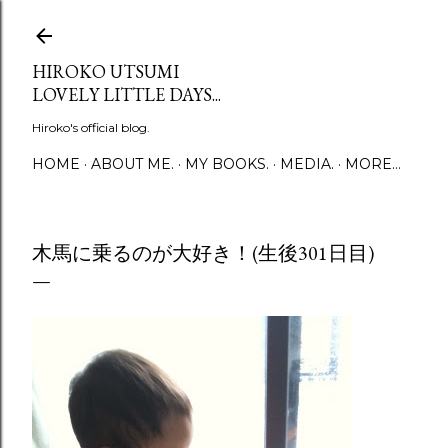
Skip to main content
HIROKO UTSUMI
LOVELY LITTLE DAYS...
Hiroko's official blog.
HOME
ABOUT ME.
MY BOOKS.
MEDIA.
MORE…
木馬に乗るのが大好き！(生後301日目)