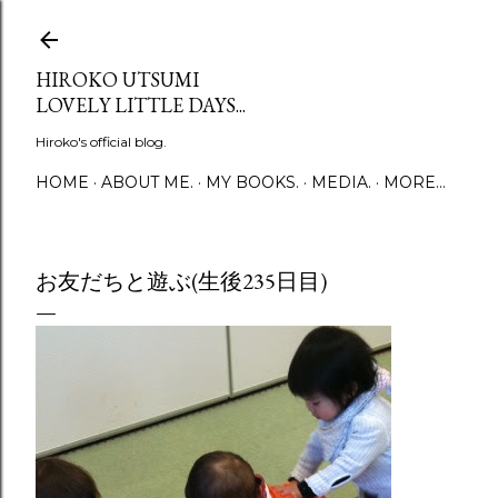
Skip to main content
HIROKO UTSUMI
LOVELY LITTLE DAYS...
Hiroko's official blog.
HOME
ABOUT ME.
MY BOOKS.
MEDIA.
MORE…
お友だちと遊ぶ(生後235日目)