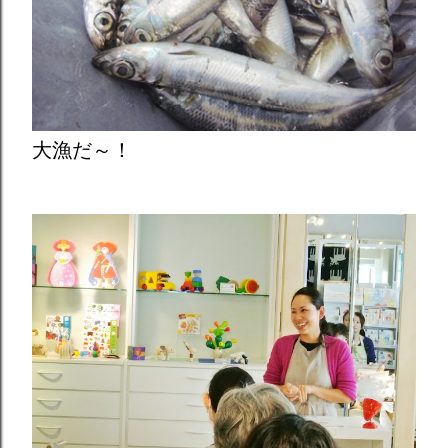
大漁だ～！