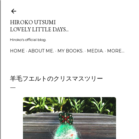
Skip to main content
HIROKO UTSUMI
LOVELY LITTLE DAYS...
Hiroko's official blog.
HOME
ABOUT ME.
MY BOOKS.
MEDIA.
MORE…
羊毛フエルトのクリスマスツリー