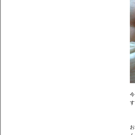
今
す
お