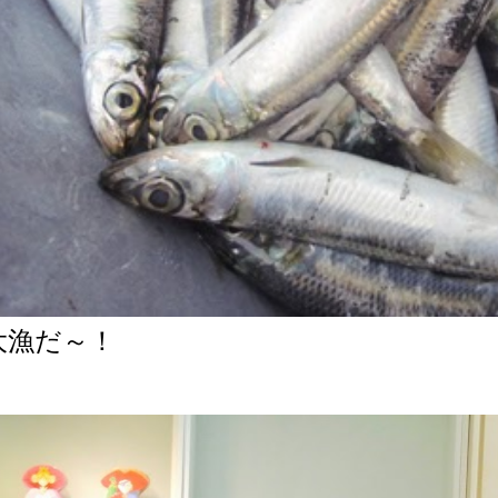
大漁だ～！