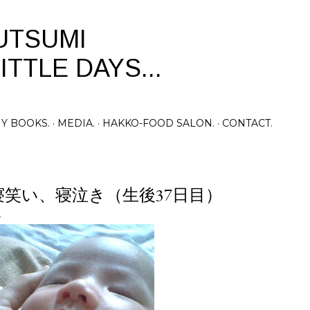
Skip to main content
UTSUMI
ITTLE DAYS...
Y BOOKS.
MEDIA.
HAKKO-FOOD SALON.
CONTACT.
寝笑い、寝泣き（生後37日目）