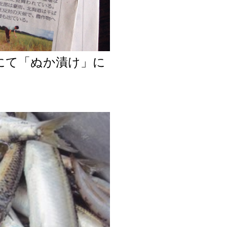
面にて「ぬか漬け」に
た