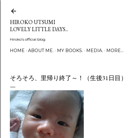
Skip to main content
HIROKO UTSUMI
LOVELY LITTLE DAYS...
Hiroko's official blog.
HOME
ABOUT ME.
MY BOOKS.
MEDIA.
MORE…
そろそろ、里帰り終了～！（生後31日目）