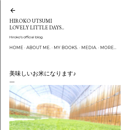
Skip to main content
HIROKO UTSUMI
LOVELY LITTLE DAYS...
Hiroko's official blog.
HOME
ABOUT ME.
MY BOOKS.
MEDIA.
MORE…
美味しいお米になります♪