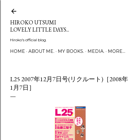
Skip to main content
HIROKO UTSUMI
LOVELY LITTLE DAYS...
Hiroko's official blog.
HOME
ABOUT ME.
MY BOOKS.
MEDIA.
MORE…
L25 2007年12月7日号(リクルート)［2008年
1月7日］