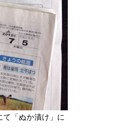
面にて「ぬか漬け」に
た