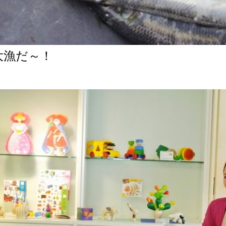
大漁だ～！