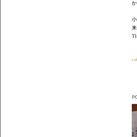
か
小
来
Ti
La
P