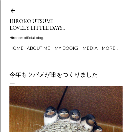
Skip to main content
HIROKO UTSUMI
LOVELY LITTLE DAYS...
Hiroko's official blog.
HOME
ABOUT ME.
MY BOOKS.
MEDIA.
MORE…
今年もツバメが巣をつくりました