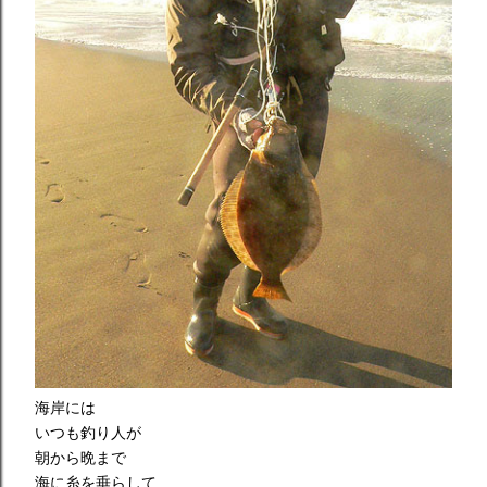
海岸には
いつも釣り人が
朝から晩まで
海に糸を垂らして