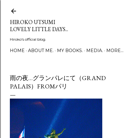
Skip to main content
HIROKO UTSUMI
LOVELY LITTLE DAYS...
Hiroko's official blog.
HOME
ABOUT ME.
MY BOOKS.
MEDIA.
MORE…
雨の夜…グランパレにて（GRAND
PALAIS）FROMパリ