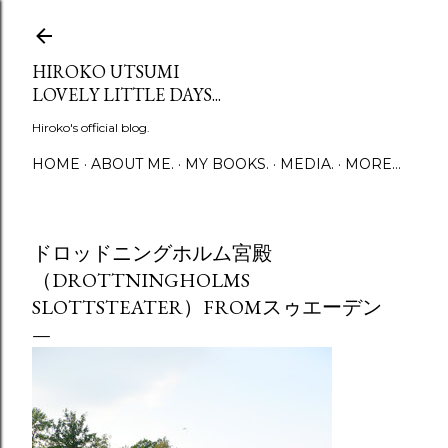
Skip to main content
HIROKO UTSUMI
LOVELY LITTLE DAYS...
Hiroko's official blog.
HOME
ABOUT ME.
MY BOOKS.
MEDIA.
MORE…
ドロッドニングホルム宮殿
（DROTTNINGHOLMS
SLOTTSTEATER）FROMスゥエーデン