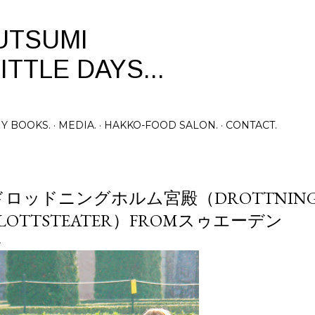
Skip to main content
UTSUMI
ITTLE DAYS...
Y BOOKS.
MEDIA.
HAKKO-FOOD SALON.
CONTACT.
ドロッドニングホルム宮殿（DROTTNING
SLOTTSTEATER）FROMスゥエーデン