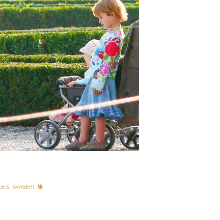
els:
Sweden
旅