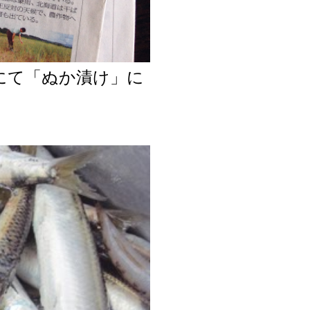
面にて「ぬか漬け」に
た