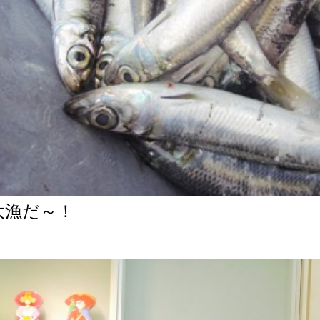
大漁だ～！